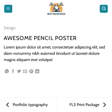
Bỏ
qua
nội
dung
Design
AWESOME PENCIL POSTER
Lorem ipsum dolor sit amet, consectetuer adipiscing elit, sed
diam nonummy nibh euismod tincidunt ut laoreet dolore
magna aliquam erat volutpat
Portfolio typography
FL3 Print Package