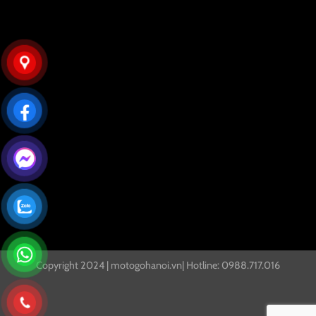
Copyright 2024 | motogohanoi.vn| Hotline: 0988.717.016