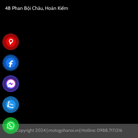
48 Phan Bội Châu, Hoàn Kiếm
Copyright 2024 | motogohanoi.vn| Hotline: 0988.717.016