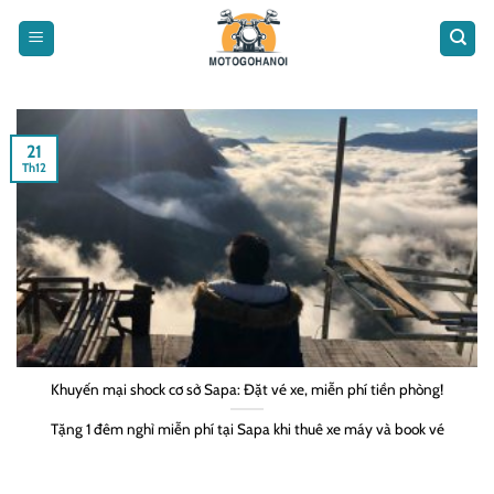
Bỏ
qua
nội
dung
21
Th12
Khuyến mại shock cơ sở Sapa: Đặt vé xe, miễn phí tiền phòng!
Tặng 1 đêm nghỉ miễn phí tại Sapa khi thuê xe máy và book vé